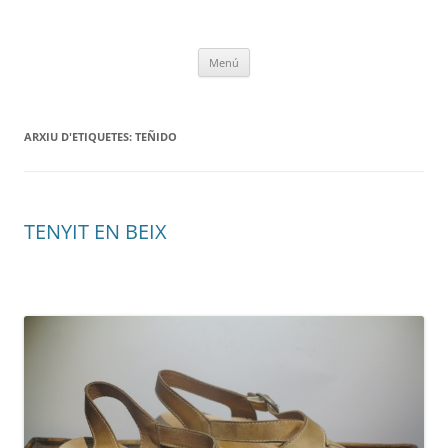
Vés
al
RapidColl1924
contingut
Menú
ARXIU D'ETIQUETES:
TEÑIDO
TENYIT EN BEIX