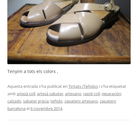
Tenyim a tots els colors ,
Aquesta entrada s'ha publicat en
Tintats /Teñidos
i s'ha etiquetat
amb
artesà coll
,
artesà sabater
,
artesano
,
rapid coll
,
reparación
calzado
,
sabater gràcia
,
teñido
,
zapatero artesano
,
zapatero
barcelona
el
6 novembre 2014
.