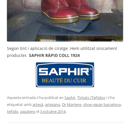
Segon tint i aplicació de ciratge .Hem utilitzat únicament
productes
SAPHIR
RÀPID COLL 1924
Aquesta entrada s'ha publicat en
Saphir
,
Tintats /Teñidos
i s'ha
etiquetat amb
artesà
,
artesano
,
Dr Martens
,
shoe repair barcelona
,
teñido
,
zapatero
el
3 octubre 2014
.