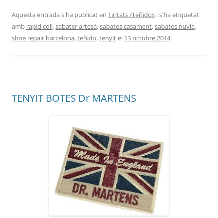
Aquesta entrada s'ha publicat en
Tintats /Teñidos
i s'ha etiquetat
amb
rapid coll
,
sabater artesà
,
sabates casament
,
sabates nuvia
,
shoe repair barcelona
,
teñido
,
tenyit
el
13 octubre 2014
.
TENYIT BOTES Dr MARTENS