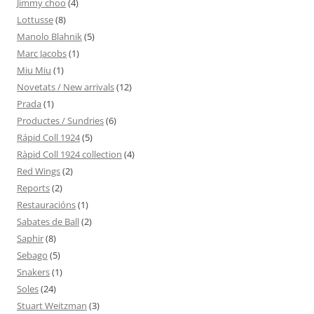
Jimmy choo
(4)
Lottusse
(8)
Manolo Blahnik
(5)
Marc Jacobs
(1)
Miu Miu
(1)
Novetats / New arrivals
(12)
Prada
(1)
Productes / Sundries
(6)
Rápid Coll 1924
(5)
Ràpid Coll 1924 collection
(4)
Red Wings
(2)
Reports
(2)
Restauracións
(1)
Sabates de Ball
(2)
Saphir
(8)
Sebago
(5)
Snakers
(1)
Soles
(24)
Stuart Weitzman
(3)