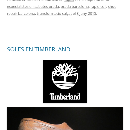
especialistes en sabates prada
,
prada barcelona
,
rapid coll
,
shoe
repair barcelona
,
transformació calçat
el
3 juny 2015
.
SOLES EN TIMBERLAND