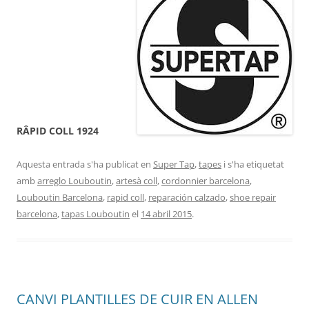
RÂPID COLL 1924
Aquesta entrada s'ha publicat en
Super Tap
,
tapes
i s'ha etiquetat
amb
arreglo Louboutin
,
artesà coll
,
cordonnier barcelona
,
Louboutin Barcelona
,
rapid coll
,
reparación calzado
,
shoe repair
barcelona
,
tapas Louboutin
el
14 abril 2015
.
CANVI PLANTILLES DE CUIR EN ALLEN