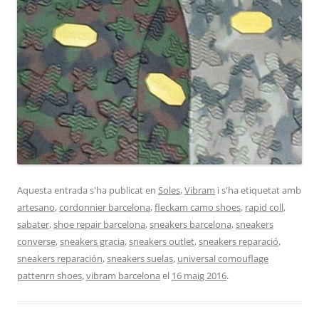
Aquesta entrada s'ha publicat en
Soles
,
Vibram
i s'ha etiquetat amb
artesano
,
cordonnier barcelona
,
fleckam camo shoes
,
rapid coll
,
sabater
,
shoe repair barcelona
,
sneakers barcelona
,
sneakers
converse
,
sneakers gracia
,
sneakers outlet
,
sneakers reparació
,
sneakers reparación
,
sneakers suelas
,
universal comouflage
pattenrn shoes
,
vibram barcelona
el
16 maig 2016
.