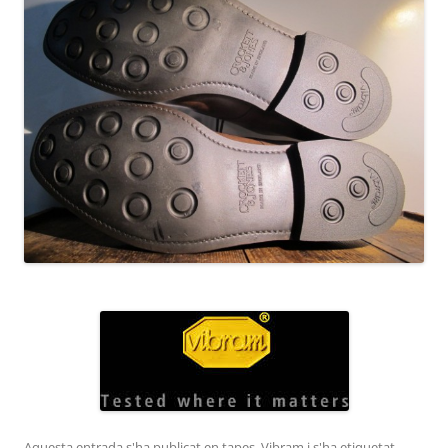
Aquesta entrada s'ha publicat en
tapes
,
Vibram
i s'ha etiquetat