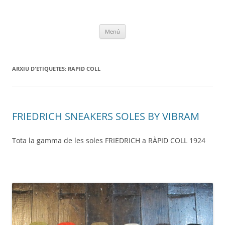
Vés
al
RapidColl1924
contingut
Menú
ARXIU D'ETIQUETES:
RAPID COLL
FRIEDRICH SNEAKERS SOLES BY VIBRAM
Tota la gamma de les soles FRIEDRICH a RÀPID COLL 1924