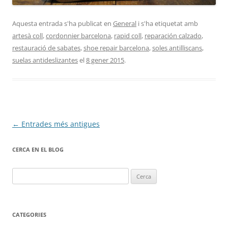
Aquesta entrada s'ha publicat en
General
i s'ha etiquetat amb
artesà coll
,
cordonnier barcelona
,
rapid coll
,
reparación calzado
,
restauració de sabates
,
shoe repair barcelona
,
soles antilliscans
,
suelas antideslizantes
el
8 gener 2015
.
Navegació
←
Entrades més antigues
per
CERCA EN EL BLOG
les
entrades
Cerca:
CATEGORIES