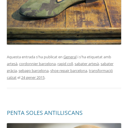
Aquesta entrada s'ha publicat en
General
i s'ha etiquetat amb
artesà
,
cordonnier barcelona
,
rapid coll
,
sabater artesà
,
sabater
gràcia
,
sebago barcelona
,
shoe repair barcelona
,
transformació
calzat
el
24 gener 2015
.
PENTA SOLES ANTILLISCANS