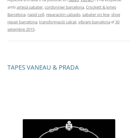
amb
artesà sabater
,
cordonnier barcelona
,
Crockett & Jones
Barcelona
,
rapid coll
,
reparación calzado
,
sabater on line
,
shoe
repair barcelona
,
transformació calçat
,
vibram barcelona
el
30
setembre 2015
.
TAPES VANEAU & PRADA