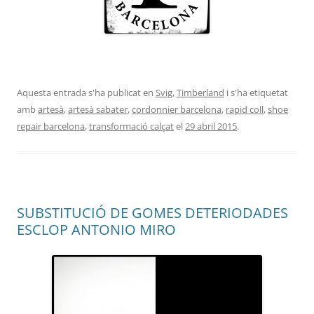
Aquesta entrada s'ha publicat en
Svig
,
Timberland
i s'ha etiquetat
amb
artesà
,
artesà sabater
,
cordonnier barcelona
,
rapid coll
,
shoe
repair barcelona
,
transformació calçat
el
29 abril 2015
.
SUBSTITUCIÓ DE GOMES DETERIODADES
ESCLOP ANTONIO MIRO