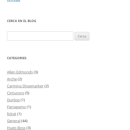
les
entrades
CERCA EN EL BLOG
Cerca:
CATEGORIES
Allen Edmonds
(3)
Arche
(2)
Carmina Shoemarker
(2)
Cinturons
(5)
Dunlop
(1)
Ferragamo
(1)
folrat
(1)
General
(44)
Hugo Boss
(3)