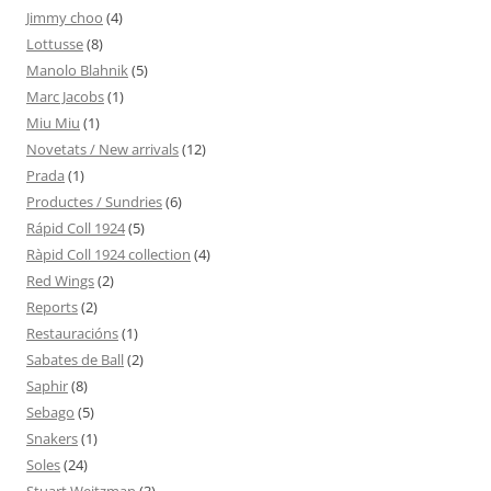
Jimmy choo
(4)
Lottusse
(8)
Manolo Blahnik
(5)
Marc Jacobs
(1)
Miu Miu
(1)
Novetats / New arrivals
(12)
Prada
(1)
Productes / Sundries
(6)
Rápid Coll 1924
(5)
Ràpid Coll 1924 collection
(4)
Red Wings
(2)
Reports
(2)
Restauracións
(1)
Sabates de Ball
(2)
Saphir
(8)
Sebago
(5)
Snakers
(1)
Soles
(24)