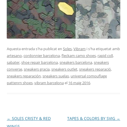
Aquesta entrada s'ha publicat en
Soles
,
Vibram
i s'ha etiquetat amb
artesano
,
cordonnier barcelona
,
fleckam camo shoes
,
rapid coll
,
sabater
,
shoe repair barcelona
,
sneakers barcelona
,
sneakers
converse
,
sneakers gracia
,
sneakers outlet
,
sneakers reparació
,
sneakers reparación
,
sneakers suelas
,
universal comouflage
pattenrn shoes
,
vibram barcelona
el
16 maig 2016
.
Navegació
←
SOLES CRISTY & RED
TAPES & COLORS BY SVIG
→
per
WINGS