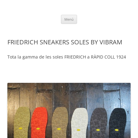
Vés
al
RapidColl1924
contingut
Menú
FRIEDRICH SNEAKERS SOLES BY VIBRAM
Tota la gamma de les soles FRIEDRICH a RÀPID COLL 1924