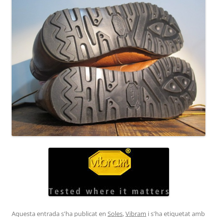
Aquesta entrada s'ha publicat en
Soles
,
Vibram
i s'ha etiquetat amb