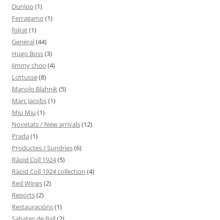
Dunlop
(1)
Ferragamo
(1)
folrat
(1)
General
(44)
Hugo Boss
(3)
Jimmy choo
(4)
Lottusse
(8)
Manolo Blahnik
(5)
Marc Jacobs
(1)
Miu Miu
(1)
Novetats / New arrivals
(12)
Prada
(1)
Productes / Sundries
(6)
Rápid Coll 1924
(5)
Ràpid Coll 1924 collection
(4)
Red Wings
(2)
Reports
(2)
Restauracións
(1)
Sabates de Ball
(2)