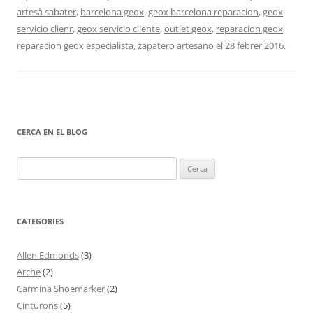
artesà sabater
,
barcelona geox
,
geox barcelona reparacion
,
geox
servicio clienr
,
geox servicio cliente
,
outlet geox
,
reparacion geox
,
reparacion geox especialista
,
zapatero artesano
el
28 febrer 2016
.
CERCA EN EL BLOG
Cerca:
CATEGORIES
Allen Edmonds
(3)
Arche
(2)
Carmina Shoemarker
(2)
Cinturons
(5)