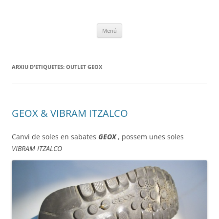
Vés
al
RapidColl1924
contingut
Menú
ARXIU D'ETIQUETES:
OUTLET GEOX
GEOX & VIBRAM ITZALCO
Canvi de soles en sabates
GEOX
, possem unes soles
VIBRAM ITZALCO